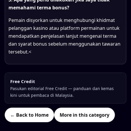
memahami terma bonus?
Pemain disyorkan untuk menghubungi khidmat
pelanggan kasino atau platform permainan untuk
mendapatkan penjelasan lanjut mengenai terma
dan syarat bonus sebelum menggunakan tawaran
tersebut.<
Free Credit
Pasukan editorial Free Credit — panduan dan kemas
kini untuk pembaca di Malaysia.
← Back to Home
More in this category