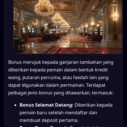
Bonus merujuk kepada ganjaran tambahan yang
diberikan kepada pemain dalam bentuk kredit
wang, putaran percuma, atau faedah lain yang
dapat digunakan dalam permainan. Terdapat
pelbagai jenis bonus yang ditawarkan, termasuk:
Bonus Selamat Datang:
Diberikan kepada
pemain baru setelah mendaftar dan
membuat deposit pertama.