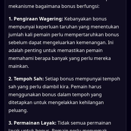
mekanisme bagaimana bonus berfungsi:
1. Pengiraan Wagering:
Kebanyakan bonus
mempunyai keperluan taruhan yang menentukan
jumlah kali pemain perlu mempertaruhkan bonus
sebelum dapat mengeluarkan kemenangan. Ini
adalah penting untuk memastikan pemain
memahami berapa banyak yang perlu mereka
mainkan.
2. Tempoh Sah:
Setiap bonus mempunyai tempoh
sah yang perlu diambil kira. Pemain harus
menggunakan bonus dalam tempoh yang
ditetapkan untuk mengelakkan kehilangan
peluang.
3. Permainan Layak:
Tidak semua permainan
layak untuk bonus. Pemain perlu menyemak