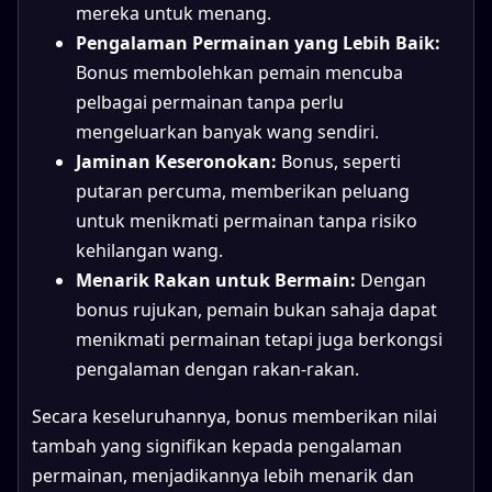
mereka untuk menang.
Pengalaman Permainan yang Lebih Baik:
Bonus membolehkan pemain mencuba
pelbagai permainan tanpa perlu
mengeluarkan banyak wang sendiri.
Jaminan Keseronokan:
Bonus, seperti
putaran percuma, memberikan peluang
untuk menikmati permainan tanpa risiko
kehilangan wang.
Menarik Rakan untuk Bermain:
Dengan
bonus rujukan, pemain bukan sahaja dapat
menikmati permainan tetapi juga berkongsi
pengalaman dengan rakan-rakan.
Secara keseluruhannya, bonus memberikan nilai
tambah yang signifikan kepada pengalaman
permainan, menjadikannya lebih menarik dan