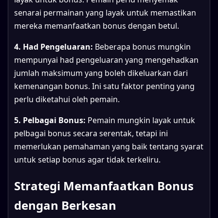
senarai permainan yang layak untuk memastikan
mereka memanfaatkan bonus dengan betul.
4. Had Pengeluaran:
Beberapa bonus mungkin
mempunyai had pengeluaran yang mengehadkan
jumlah maksimum yang boleh dikeluarkan dari
kemenangan bonus. Ini satu faktor penting yang
perlu diketahui oleh pemain.
5. Pelbagai Bonus:
Pemain mungkin layak untuk
pelbagai bonus secara serentak, tetapi ini
memerlukan pemahaman yang baik tentang syarat
untuk setiap bonus agar tidak terkeliru.
Strategi Memanfaatkan Bonus
dengan Berkesan