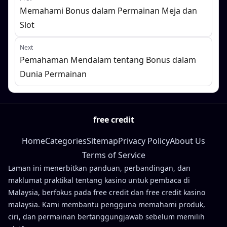
Memahami Bonus dalam Permainan Meja dan
Slot
Next
Pemahaman Mendalam tentang Bonus dalam
Dunia Permainan
free credit
Home
Categories
Sitemap
Privacy Policy
About Us
Terms of Service
Laman ini menerbitkan panduan, perbandingan, dan
maklumat praktikal tentang kasino untuk pembaca di
Malaysia, berfokus pada free credit dan free credit kasino
malaysia. Kami membantu pengguna memahami produk,
ciri, dan permainan bertanggungjawab sebelum memilih