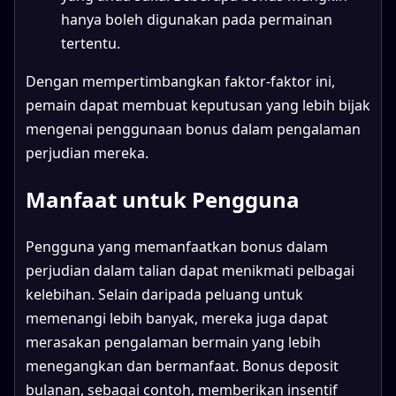
hanya boleh digunakan pada permainan
tertentu.
Dengan mempertimbangkan faktor-faktor ini,
pemain dapat membuat keputusan yang lebih bijak
mengenai penggunaan bonus dalam pengalaman
perjudian mereka.
Manfaat untuk Pengguna
Pengguna yang memanfaatkan bonus dalam
perjudian dalam talian dapat menikmati pelbagai
kelebihan. Selain daripada peluang untuk
memenangi lebih banyak, mereka juga dapat
merasakan pengalaman bermain yang lebih
menegangkan dan bermanfaat. Bonus deposit
bulanan, sebagai contoh, memberikan insentif