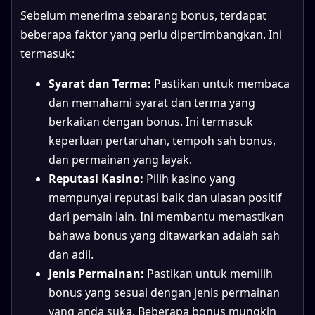
Sebelum menerima sebarang bonus, terdapat
beberapa faktor yang perlu dipertimbangkan. Ini
termasuk:
Syarat dan Terma:
Pastikan untuk membaca
dan memahami syarat dan terma yang
berkaitan dengan bonus. Ini termasuk
keperluan pertaruhan, tempoh sah bonus,
dan permainan yang layak.
Reputasi Kasino:
Pilih kasino yang
mempunyai reputasi baik dan ulasan positif
dari pemain lain. Ini membantu memastikan
bahawa bonus yang ditawarkan adalah sah
dan adil.
Jenis Permainan:
Pastikan untuk memilih
bonus yang sesuai dengan jenis permainan
yang anda suka. Beberapa bonus mungkin