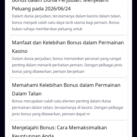
Bonus dalam Dunia Perjudian: Menyelami
Peluang pada 2026/06/24
Dalam dunia perjudian, terutamanya dalam kasino dalam talian,
bonus menjadi salah satu daya tarik utama bagi pemain. Bonus
bukan sahaja memberikan peluang untuk
Manfaat dan Kelebihan Bonus dalam Permainan
Kasino
Dalam dunia perjudian, bonus memainkan peranan yang sangat
penting dalam menarik perhatian pemain. Dengan pelbagai jenis
bonus yang ditawarkan, pemain berpeluan
Memahami Kelebihan Bonus dalam Permainan
Dalam Talian
Bonus merupakan salah satu elemen penting dalam dunia
permainan dalam talian, terutamanya di kasino. Dengan pelbagai
jenis bonus yang ditawarkan, pemain dapat m
Menjelajahi Bonus: Cara Memaksimalkan
Keuntungan Anda