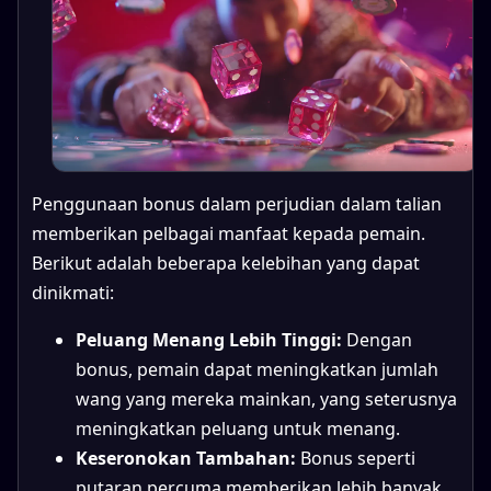
Penggunaan bonus dalam perjudian dalam talian
memberikan pelbagai manfaat kepada pemain.
Berikut adalah beberapa kelebihan yang dapat
dinikmati:
Peluang Menang Lebih Tinggi:
Dengan
bonus, pemain dapat meningkatkan jumlah
wang yang mereka mainkan, yang seterusnya
meningkatkan peluang untuk menang.
Keseronokan Tambahan:
Bonus seperti
putaran percuma memberikan lebih banyak