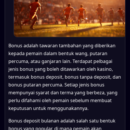
Bonus adalah tawaran tambahan yang diberikan
kepada pemain dalam bentuk wang, putaran
percuma, atau ganjaran lain. Terdapat pelbagai
jenis bonus yang boleh ditawarkan oleh kasino,
termasuk bonus deposit, bonus tanpa deposit, dan
bonus putaran percuma. Setiap jenis bonus
mempunyai syarat dan terma yang berbeza, yang
perlu difahami oleh pemain sebelum membuat
keputusan untuk menggunakannya.
Bonus deposit bulanan adalah salah satu bentuk
bonus yang popular, di mana pemain akan