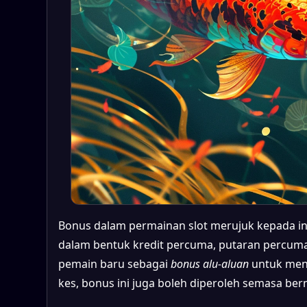
Bonus dalam permainan slot merujuk kepada in
dalam bentuk kredit percuma, putaran percuma, 
pemain baru sebagai
bonus alu-aluan
untuk men
kes, bonus ini juga boleh diperoleh semasa ber