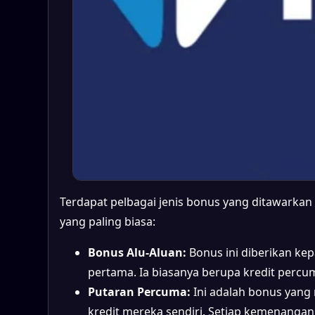
Terdapat pelbagai jenis bonus yang ditawarkan 
yang paling biasa:
Bonus Alu-Aluan:
Bonus ini diberikan ke
pertama. Ia biasanya berupa kredit perc
Putaran Percuma:
Ini adalah bonus yan
kredit mereka sendiri. Setiap kemenangan 