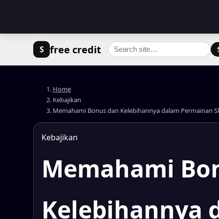
free credit
S
Search
Home
Kebajikan
Memahami Bonus dan Kelebihannya dalam Permainan Sl
Kebajikan
Memahami Bon
Kelebihannya 