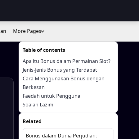
kan
More Pages
Table of contents
Apa itu Bonus dalam Permainan Slot?
Jenis-Jenis Bonus yang Terdapat
Cara Menggunakan Bonus dengan
Berkesan
Faedah untuk Pengguna
Soalan Lazim
Related
Bonus dalam Dunia Perjudian: