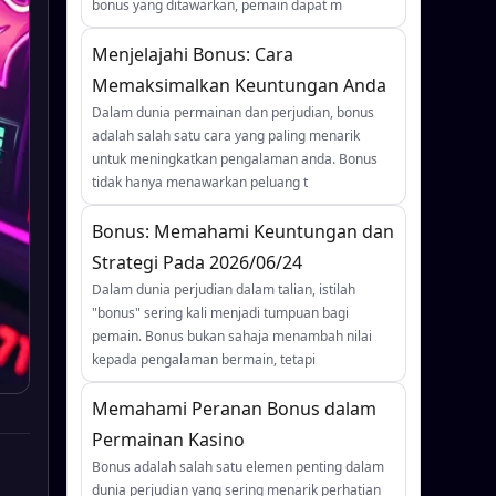
bonus yang ditawarkan, pemain dapat m
Menjelajahi Bonus: Cara
Memaksimalkan Keuntungan Anda
Dalam dunia permainan dan perjudian, bonus
adalah salah satu cara yang paling menarik
untuk meningkatkan pengalaman anda. Bonus
tidak hanya menawarkan peluang t
Bonus: Memahami Keuntungan dan
Strategi Pada 2026/06/24
Dalam dunia perjudian dalam talian, istilah
"bonus" sering kali menjadi tumpuan bagi
pemain. Bonus bukan sahaja menambah nilai
kepada pengalaman bermain, tetapi
Memahami Peranan Bonus dalam
Permainan Kasino
Bonus adalah salah satu elemen penting dalam
dunia perjudian yang sering menarik perhatian