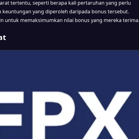
rat tertentu, seperti berapa kali pertaruhan yang perlu
 keuntungan yang diperoleh daripada bonus tersebut.
ain untuk memaksimumkan nilai bonus yang mereka terima
at