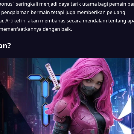
bonus" seringkali menjadi daya tarik utama bagi pemain ba
 pengalaman bermain tetapi juga memberikan peluang
ar. Artikel ini akan membahas secara mendalam tentang ap
ra memanfaatkannya dengan baik.
an?