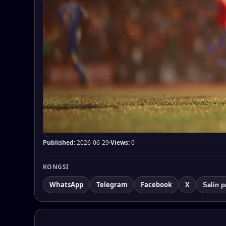
Published:
2026-06-29
·
Views:
0
KONGSI
WhatsApp
Telegram
Facebook
X
Salin p