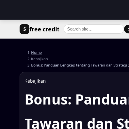
free credit
S
Search
Home
Kebajikan
Bonus: Panduan Lengkap tentang Tawaran dan Strategi 
Kebajikan
Bonus: Pandua
Tawaran dan St