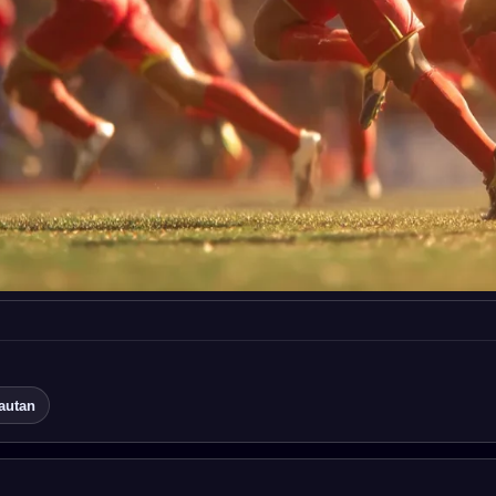
autan