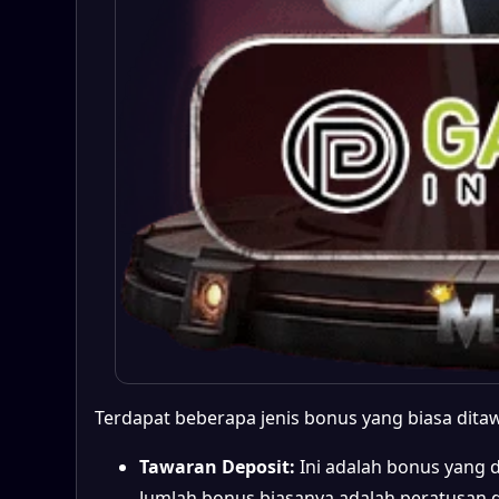
Terdapat beberapa jenis bonus yang biasa dita
Tawaran Deposit:
Ini adalah bonus yang 
Jumlah bonus biasanya adalah peratusan d