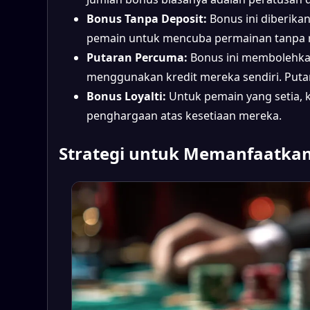
Bonus Tanpa Deposit:
Bonus ini diberika
pemain untuk mencuba permainan tanpa r
Putaran Percuma:
Bonus ini membolehka
menggunakan kredit mereka sendiri. Putar
Bonus Loyalti:
Untuk pemain yang setia,
penghargaan atas kesetiaan mereka.
Strategi untuk Memanfaatkan