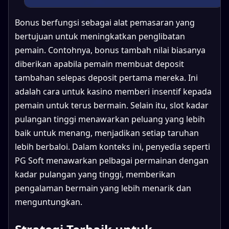
Bonus berfungsi sebagai alat pemasaran yang
bertujuan untuk meningkatkan penglibatan
pemain. Contohnya, bonus tambah nilai biasanya
diberikan apabila pemain membuat deposit
tambahan selepas deposit pertama mereka. Ini
adalah cara untuk kasino memberi insentif kepada
pemain untuk terus bermain. Selain itu, slot kadar
pulangan tinggi menawarkan peluang yang lebih
baik untuk menang, menjadikan setiap taruhan
lebih berbaloi. Dalam konteks ini, penyedia seperti
PG Soft menawarkan pelbagai permainan dengan
kadar pulangan yang tinggi, memberikan
pengalaman bermain yang lebih menarik dan
menguntungkan.