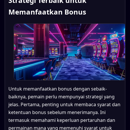
Strategi Terbaik untuk
Memanfaatkan Bonus
Untuk memanfaatkan bonus dengan sebaik-
baiknya, pemain perlu mempunyai strategi yang
jelas. Pertama, penting untuk membaca syarat dan
ketentuan bonus sebelum menerimanya. Ini
termasuk memahami keperluan pertaruhan dan
permainan mana yang memenuhi syarat untuk