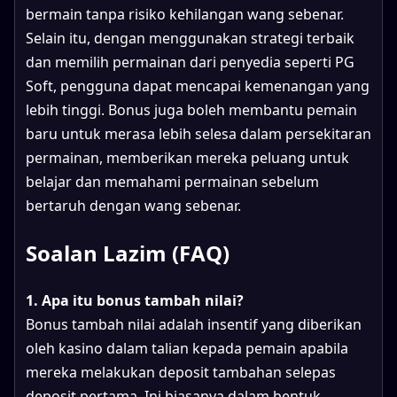
bermain tanpa risiko kehilangan wang sebenar.
Selain itu, dengan menggunakan strategi terbaik
dan memilih permainan dari penyedia seperti PG
Soft, pengguna dapat mencapai kemenangan yang
lebih tinggi. Bonus juga boleh membantu pemain
baru untuk merasa lebih selesa dalam persekitaran
permainan, memberikan mereka peluang untuk
belajar dan memahami permainan sebelum
bertaruh dengan wang sebenar.
Soalan Lazim (FAQ)
1. Apa itu bonus tambah nilai?
Bonus tambah nilai adalah insentif yang diberikan
oleh kasino dalam talian kepada pemain apabila
mereka melakukan deposit tambahan selepas
deposit pertama. Ini biasanya dalam bentuk