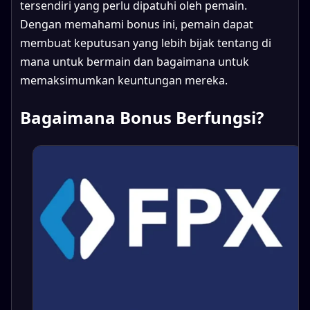
tersendiri yang perlu dipatuhi oleh pemain.
Dengan memahami bonus ini, pemain dapat
membuat keputusan yang lebih bijak tentang di
mana untuk bermain dan bagaimana untuk
memaksimumkan keuntungan mereka.
Bagaimana Bonus Berfungsi?