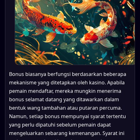
Bonus biasanya berfungsi berdasarkan beberapa
mekanisme yang ditetapkan oleh kasino. Apabila
pemain mendaftar, mereka mungkin menerima
bonus selamat datang yang ditawarkan dalam
bentuk wang tambahan atau putaran percuma.
Namun, setiap bonus mempunyai syarat tertentu
yang perlu dipatuhi sebelum pemain dapat
mengeluarkan sebarang kemenangan. Syarat ini