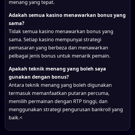
menang yang tepat.
Adakah semua kasino menawarkan bonus yang
sama?
Tidak semua kasino menawarkan bonus yang
sama. Setiap kasino mempunyai strategi
pemasaran yang berbeza dan menawarkan
pelbagai jenis bonus untuk menarik pemain.
Apakah teknik menang yang boleh saya
gunakan dengan bonus?
Antara teknik menang yang boleh digunakan
termasuk memanfaatkan putaran percuma,
memilih permainan dengan RTP tinggi, dan
menggunakan strategi pengurusan bankroll yang
baik.<