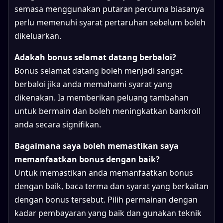
semasa menggunakan putaran percuma biasanya
perlu memenuhi syarat pertaruhan sebelum boleh
dikeluarkan.
Adakah bonus selamat datang berbaloi?
Bonus selamat datang boleh menjadi sangat
berbaloi jika anda memahami syarat yang
dikenakan. Ia memberikan peluang tambahan
untuk bermain dan boleh meningkatkan bankroll
anda secara signifikan.
Bagaimana saya boleh memastikan saya
memanfaatkan bonus dengan baik?
Untuk memastikan anda memanfaatkan bonus
dengan baik, baca terma dan syarat yang berkaitan
dengan bonus tersebut. Pilih permainan dengan
kadar pembayaran yang baik dan gunakan teknik