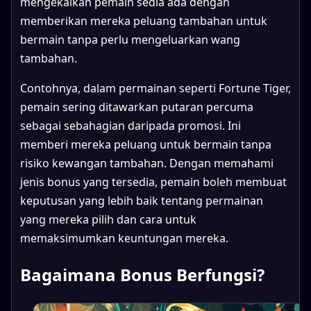
mengekalkan pemain sedia ada dengan
memberikan mereka peluang tambahan untuk
bermain tanpa perlu mengeluarkan wang
tambahan.
Contohnya, dalam permainan seperti Fortune Tiger,
pemain sering ditawarkan putaran percuma
sebagai sebahagian daripada promosi. Ini
memberi mereka peluang untuk bermain tanpa
risiko kewangan tambahan. Dengan memahami
jenis bonus yang tersedia, pemain boleh membuat
keputusan yang lebih baik tentang permainan
yang mereka pilih dan cara untuk
memaksimumkan keuntungan mereka.
Bagaimana Bonus Berfungsi?