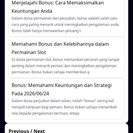
Menjelajahi Bonus: Cara Memaksimalkan
Keuntungan Anda
Dalam dunia permainan dan perjudian, bonus adalah salah satu
cara yang paling menarik untuk meningkatkan pengalaman anda.
Bonus tidak hanya menawarkan peluang t
Memahami Bonus dan Kelebihannya dalam
Permainan Slot
Di dunia permainan slot, bonus memainkan peranan yang sangat
penting dalam menarik pemain dan meningkatkan pengalaman
permainan. Bonus bukan sahaja memberikan p
Bonus: Memahami Keuntungan dan Strategi
Pada 2026/06/24
Dalam dunia perjudian dalam talian, istilah "bonus" sering kali
menjadi tumpuan bagi pemain. Bonus bukan sahaja menambah
nilai kepada pengalaman bermain, tetapi
Previous / Next