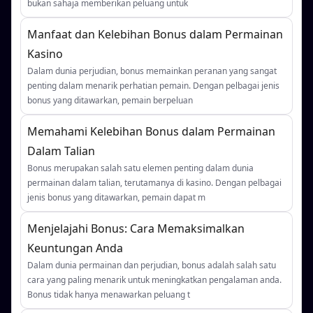
bukan sahaja memberikan peluang untuk
Manfaat dan Kelebihan Bonus dalam Permainan
Kasino
Dalam dunia perjudian, bonus memainkan peranan yang sangat
penting dalam menarik perhatian pemain. Dengan pelbagai jenis
bonus yang ditawarkan, pemain berpeluan
Memahami Kelebihan Bonus dalam Permainan
Dalam Talian
Bonus merupakan salah satu elemen penting dalam dunia
permainan dalam talian, terutamanya di kasino. Dengan pelbagai
jenis bonus yang ditawarkan, pemain dapat m
Menjelajahi Bonus: Cara Memaksimalkan
Keuntungan Anda
Dalam dunia permainan dan perjudian, bonus adalah salah satu
cara yang paling menarik untuk meningkatkan pengalaman anda.
Bonus tidak hanya menawarkan peluang t