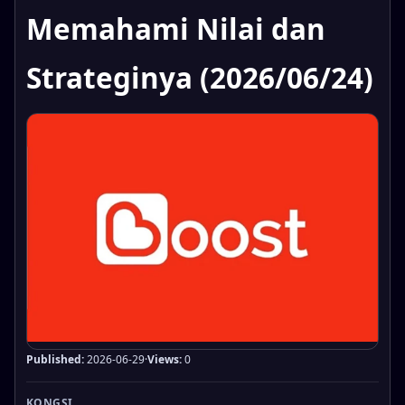
Memahami Nilai dan
Strateginya (2026/06/24)
Published:
2026-06-29
·
Views:
0
KONGSI