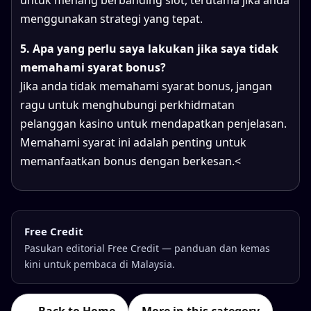
menggunakan strategi yang tepat.
5. Apa yang perlu saya lakukan jika saya tidak
memahami syarat bonus?
Jika anda tidak memahami syarat bonus, jangan
ragu untuk menghubungi perkhidmatan
pelanggan kasino untuk mendapatkan penjelasan.
Memahami syarat ini adalah penting untuk
memanfaatkan bonus dengan berkesan.<
Free Credit
Pasukan editorial Free Credit — panduan dan kemas
kini untuk pembaca di Malaysia.
← Back to Home
More in this category