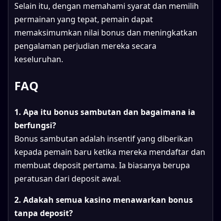
Selain itu, dengan memahami syarat dan memilih
permainan yang tepat, pemain dapat
memaksimumkan nilai bonus dan meningkatkan
pengalaman perjudian mereka secara
keseluruhan.
FAQ
1. Apa itu bonus sambutan dan bagaimana ia
berfungsi?
Bonus sambutan adalah insentif yang diberikan
kepada pemain baru ketika mereka mendaftar dan
membuat deposit pertama. Ia biasanya berupa
peratusan dari deposit awal.
2. Adakah semua kasino menawarkan bonus
tanpa deposit?