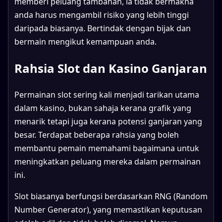
memberi peluang tambahan, ia tidak bermakna
anda harus mengambil risiko yang lebih tinggi
daripada biasanya. Bertindak dengan bijak dan
bermain mengikut kemampuan anda.
Rahsia Slot dan Kasino Ganjaran
Permainan slot sering kali menjadi tarikan utama
dalam kasino, bukan sahaja kerana grafik yang
menarik tetapi juga kerana potensi ganjaran yang
besar. Terdapat beberapa rahsia yang boleh
membantu pemain memahami bagaimana untuk
meningkatkan peluang mereka dalam permainan
ini.
Slot biasanya berfungsi berdasarkan RNG (Random
Number Generator), yang memastikan keputusan