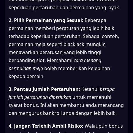
keperluan pertaruhan dan permainan yang layak.
2. Pilih Permainan yang Sesuai:
Beberapa
permainan memberi peratusan yang lebih baik
terhadap keperluan pertaruhan. Sebagai contoh,
permainan meja seperti blackjack mungkin
menawarkan peratusan yang lebih tinggi
berbanding slot. Memahami
cara menang
permainan meja
boleh memberikan kelebihan
kepada pemain.
3. Pantau Jumlah Pertaruhan:
Ketahui
berapa
jumlah pertaruhan diperlukan
untuk memenuhi
syarat bonus. Ini akan membantu anda merancang
dan mengurus bankroll anda dengan lebih baik.
4. Jangan Terlebih Ambil Risiko:
Walaupun bonus