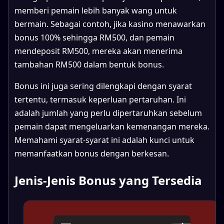
memberi pemain lebih banyak wang untuk
bermain. Sebagai contoh, jika kasino menawarkan
bonus 100% sehingga RM500, dan pemain
mendeposit RM500, mereka akan menerima
tambahan RM500 dalam bentuk bonus.
Bonus ini juga sering dilengkapi dengan syarat
tertentu, termasuk keperluan pertaruhan. Ini
adalah jumlah yang perlu dipertaruhkan sebelum
pemain dapat mengeluarkan kemenangan mereka.
Memahami syarat-syarat ini adalah kunci untuk
memanfaatkan bonus dengan berkesan.
Jenis-Jenis Bonus yang Tersedia