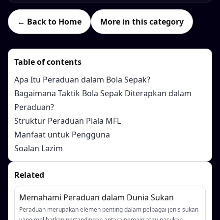
← Back to Home
More in this category
Table of contents
Apa Itu Peraduan dalam Bola Sepak?
Bagaimana Taktik Bola Sepak Diterapkan dalam
Peraduan?
Struktur Peraduan Piala MFL
Manfaat untuk Pengguna
Soalan Lazim
Related
Memahami Peraduan dalam Dunia Sukan
Peraduan merupakan elemen penting dalam pelbagai jenis sukan
yang melibatkan pertandingan antara pemain atau pasukan.