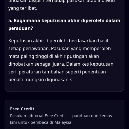
tindakan disiplin terhadap pasukan atau individu
yang terlibat.
5. Bagaimana keputusan akhir diperolehi dalam
peraduan?
Keputusan akhir diperolehi berdasarkan hasil
setiap perlawanan. Pasukan yang memperoleh
mata paling tinggi di akhir pusingan akan
dinobatkan sebagai juara. Dalam kes keputusan
seri, peraturan tambahan seperti penentuan
penalti mungkin digunakan.<
Free Credit
Pasukan editorial Free Credit — panduan dan kemas
kini untuk pembaca di Malaysia.