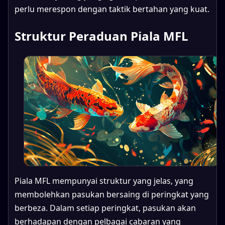
perlu merespon dengan taktik bertahan yang kuat.
Struktur Peraduan Piala MFL
Piala MFL mempunyai struktur yang jelas, yang
membolehkan pasukan bersaing di peringkat yang
berbeza. Dalam setiap peringkat, pasukan akan
berhadapan dengan pelbagai cabaran yang