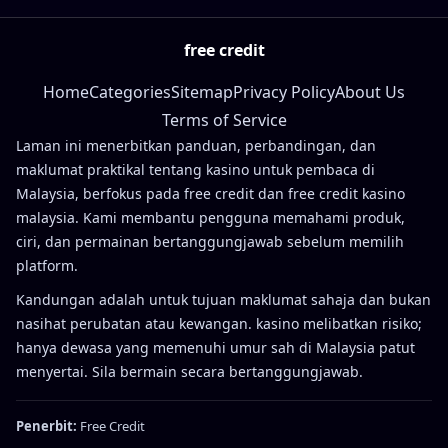
free credit
Home
Categories
Sitemap
Privacy Policy
About Us
Terms of Service
Laman ini menerbitkan panduan, perbandingan, dan
maklumat praktikal tentang kasino untuk pembaca di
Malaysia, berfokus pada free credit dan free credit kasino
malaysia. Kami membantu pengguna memahami produk,
ciri, dan permainan bertanggungjawab sebelum memilih
platform.
Kandungan adalah untuk tujuan maklumat sahaja dan bukan
nasihat perubatan atau kewangan. kasino melibatkan risiko;
hanya dewasa yang memenuhi umur sah di Malaysia patut
menyertai. Sila bermain secara bertanggungjawab.
Penerbit:
Free Credit