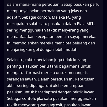
dalam mana-mana peraduan. Setiap pasukan perlu
mempunyai pelan permainan yang jelas dan
adaptif. Sebagai contoh, Melaka FC, yang
merupakan salah satu pasukan dalam Piala MFL,
sering menggunakan taktik menyerang yang
memanfaatkan kecepatan pemain sayap mereka.
Ini membolehkan mereka mencipta peluang dan
menjaringkan gol dengan lebih mudah.
Selain itu, taktik bertahan juga tidak kurang
penting. Pasukan perlu tahu bagaimana untuk
mengatur formasi mereka untuk menangkis
serangan lawan. Dalam peraduan ini, keputusan
akhir sering dipengaruhi oleh kemampuan
pasukan untuk beradaptasi dengan taktik lawan.
Sebagai contoh, jika satu pasukan menggunakan
taktik menyerang yang agresif, pasukan lawan