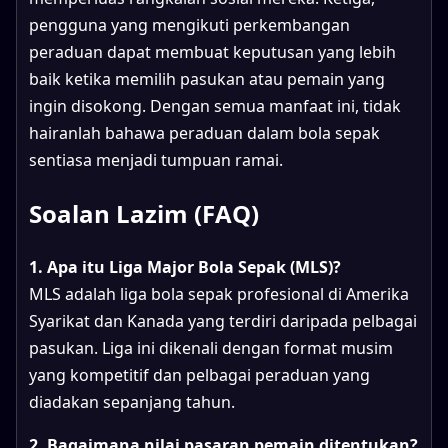
pengguna yang mengikuti perkembangan
peraduan dapat membuat keputusan yang lebih
baik ketika memilih pasukan atau pemain yang
ingin disokong. Dengan semua manfaat ini, tidak
hairanlah bahawa peraduan dalam bola sepak
sentiasa menjadi tumpuan ramai.
Soalan Lazim (FAQ)
1. Apa itu Liga Major Bola Sepak (MLS)?
MLS adalah liga bola sepak profesional di Amerika
Syarikat dan Kanada yang terdiri daripada pelbagai
pasukan. Liga ini dikenali dengan format musim
yang kompetitif dan pelbagai peraduan yang
diadakan sepanjang tahun.
2. Bagaimana nilai pasaran pemain ditentukan?