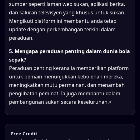
sumber seperti laman web sukan, aplikasi berita,
dan saluran televisyen yang khusus untuk sukan.
Mengikuti platform ini membantu anda tetap
update dengan perkembangan terkini dalam
peraduan.
5. Mengapa peraduan penting dalam dunia bola
sepak?
Peraduan penting kerana ia memberikan platform
untuk pemain menunjukkan kebolehan mereka,
meningkatkan mutu permainan, dan menambah
penglibatan peminat. Ia juga membantu dalam
pembangunan sukan secara keseluruhan.<
Free Credit