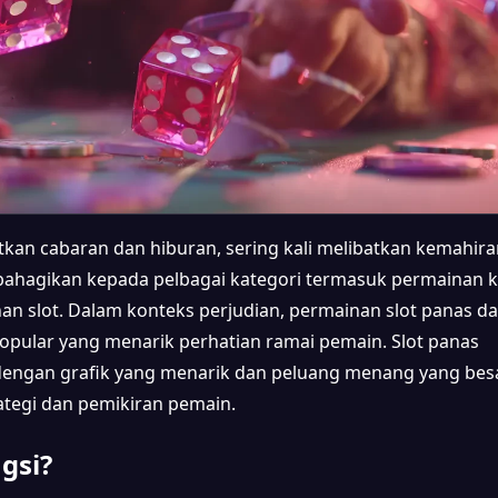
tkan cabaran dan hiburan, sering kali melibatkan kemahira
ibahagikan kepada pelbagai kategori termasuk permainan k
n slot. Dalam konteks perjudian, permainan slot panas d
pular yang menarik perhatian ramai pemain. Slot panas
gan grafik yang menarik dan peluang menang yang besa
tegi dan pemikiran pemain.
gsi?