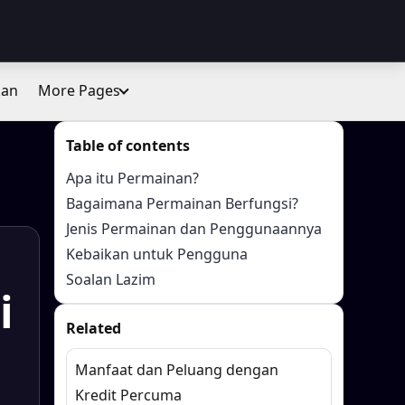
kan
More Pages
Table of contents
Apa itu Permainan?
Bagaimana Permainan Berfungsi?
Jenis Permainan dan Penggunaannya
Kebaikan untuk Pengguna
Soalan Lazim
i
Related
Manfaat dan Peluang dengan
Kredit Percuma