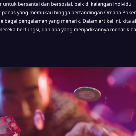
 untuk bersantai dan bersosial, baik di kalangan individu
t panas yang memukau hingga pertandingan Omaha Poker
lbagai pengalaman yang menarik. Dalam artikel ini, kita 
 mereka berfungsi, dan apa yang menjadikannya menarik ba