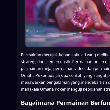
Permainan merujuk kepada aktiviti yang meliba
strategi, dan elemen nasib. Permainan boleh d
permainan meja, permainan video, dan permaina
Omaha Poker adalah dua contoh yang sangat po
menawarkan pengalaman yang mendebarkan den
manakala Omaha Poker menguji kebolehan stra
Bagaimana Permainan Berfun