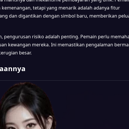
kemenangan, tetapi yang menarik adalah adanya fitur
ang dan digantikan dengan simbol baru, memberikan pelu
 pengurusan risiko adalah penting. Pemain perlu memah
uan kewangan mereka. Ini memastikan pengalaman berma
erugian besar.
naannya