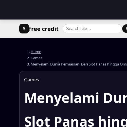
free credit
S
Search
Home
Games
Menyelami Dunia Permainan: Dari Slot Panas hingga Om
Games
Menyelami Dun
Slot Panas hi