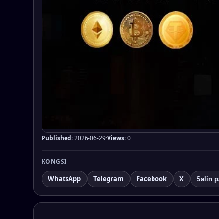
Published:
2026-06-29
·
Views:
0
KONGSI
WhatsApp
Telegram
Facebook
X
Salin p