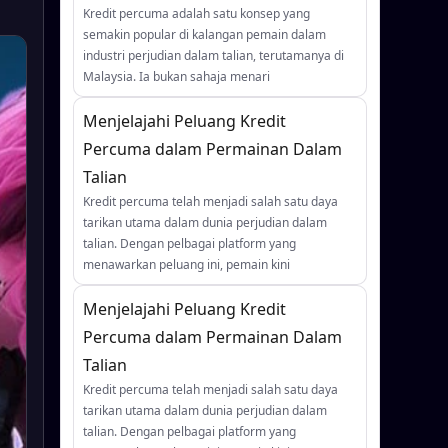
Kredit percuma adalah satu konsep yang
semakin popular di kalangan pemain dalam
industri perjudian dalam talian, terutamanya di
Malaysia. Ia bukan sahaja menari
Menjelajahi Peluang Kredit
Percuma dalam Permainan Dalam
Talian
Kredit percuma telah menjadi salah satu daya
tarikan utama dalam dunia perjudian dalam
talian. Dengan pelbagai platform yang
menawarkan peluang ini, pemain kini
Menjelajahi Peluang Kredit
Percuma dalam Permainan Dalam
Talian
Kredit percuma telah menjadi salah satu daya
tarikan utama dalam dunia perjudian dalam
talian. Dengan pelbagai platform yang