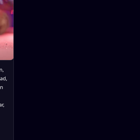
n,
ad,
an
r,