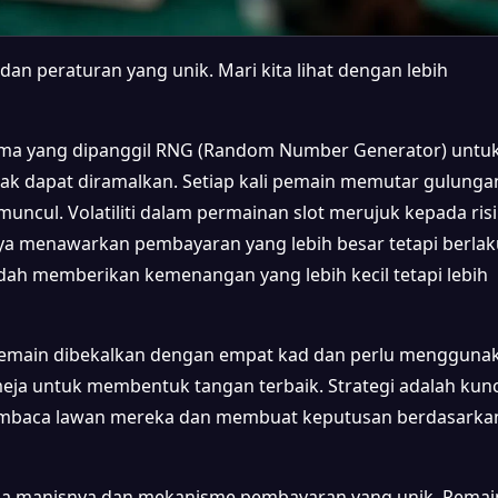
n peraturan yang unik. Mari kita lihat dengan lebih
ma yang dipanggil RNG (Random Number Generator) untu
dak dapat diramalkan. Setiap kali pemain memutar gulunga
cul. Volatiliti dalam permainan slot merujuk kepada ris
asanya menawarkan pembayaran yang lebih besar tetapi berla
endah memberikan kemenangan yang lebih kecil tetapi lebih
pemain dibekalkan dengan empat kad dan perlu mengguna
meja untuk membentuk tangan terbaik. Strategi adalah kunc
membaca lawan mereka dan membuat keputusan berdasarka
ema manisnya dan mekanisme pembayaran yang unik. Pemai