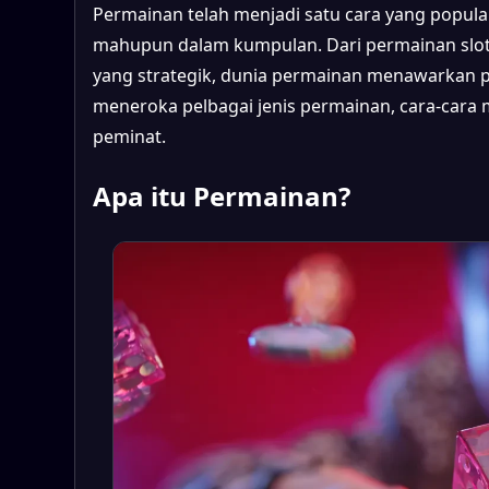
Permainan telah menjadi satu cara yang popular
mahupun dalam kumpulan. Dari permainan slo
yang strategik, dunia permainan menawarkan pe
meneroka pelbagai jenis permainan, cara-cara
peminat.
Apa itu Permainan?