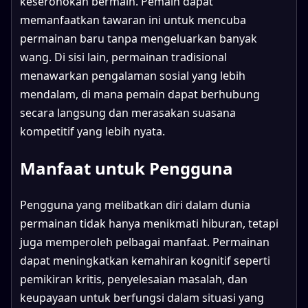
keseronokan bermain. Pemain dapat
memanfaatkan tawaran ini untuk mencuba
permainan baru tanpa mengeluarkan banyak
wang. Di sisi lain, permainan tradisional
menawarkan pengalaman sosial yang lebih
mendalam, di mana pemain dapat berhubung
secara langsung dan merasakan suasana
kompetitif yang lebih nyata.
Manfaat untuk Pengguna
Pengguna yang melibatkan diri dalam dunia
permainan tidak hanya menikmati hiburan, tetapi
juga memperoleh pelbagai manfaat. Permainan
dapat meningkatkan kemahiran kognitif seperti
pemikiran kritis, penyelesaian masalah, dan
keupayaan untuk berfungsi dalam situasi yang