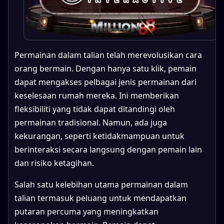
Permainan dalam talian telah merevolusikan cara
orang bermain. Dengan hanya satu klik, pemain
dapat mengakses pelbagai jenis permainan dari
keselesaan rumah mereka. Ini memberikan
fleksibiliti yang tidak dapat ditandingi oleh
permainan tradisional. Namun, ada juga
kekurangan, seperti ketidakmampuan untuk
berinteraksi secara langsung dengan pemain lain
dan risiko ketagihan.
Salah satu kelebihan utama permainan dalam
talian termasuk peluang untuk mendapatkan
putaran percuma yang meningkatkan