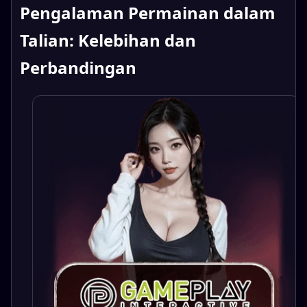
Pengalaman Permainan dalam
Talian: Kelebihan dan
Perbandingan