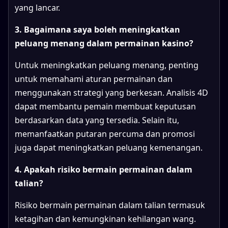
yang lancar.
3. Bagaimana saya boleh meningkatkan
peluang menang dalam permainan kasino?
Untuk meningkatkan peluang menang, penting
untuk memahami aturan permainan dan
menggunakan strategi yang berkesan. Analisis 4D
dapat membantu pemain membuat keputusan
berdasarkan data yang tersedia. Selain itu,
memanfaatkan putaran percuma dan promosi
juga dapat meningkatkan peluang kemenangan.
4. Apakah risiko bermain permainan dalam
talian?
Risiko bermain permainan dalam talian termasuk
ketagihan dan kemungkinan kehilangan wang.