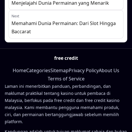
Menjelajahi Dunia Permainan yang Menarik
Next
Memahami Dunia Permainan: Dari Slot Hingga
Baccarat
free credit
Home
Categories
Sitemap
Privacy Policy
About Us
Terms of Service
Laman ini menerbitkan panduan, perbandingan, dan
maklumat praktikal tentang kasino untuk pembaca di
Malaysia, berfokus pada free credit dan free credit kasino
malaysia. Kami membantu pengguna memahami produk,
ciri, dan permainan bertanggungjawab sebelum memilih
platform.
Kandungan adalah untuk tujuan maklumat sahaja dan bukan